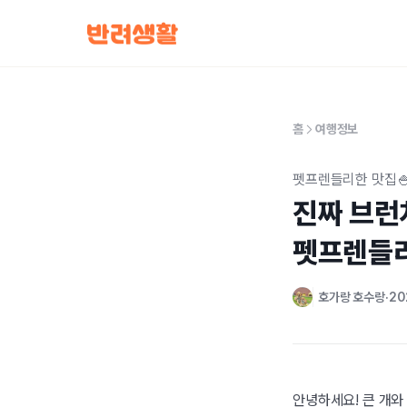
홈
여행정보
펫프렌들리한 맛집
진짜 브런
펫프렌들리
호가랑 호수랑
20
안녕하세요! 큰 개와