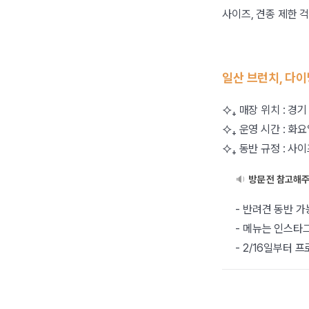
사이즈, 견종 제한 
일산 브런치, 다
⯎₊ 매장 위치 : 경
⯎₊ 운영 시간 : 화요
⯎₊ 동반 규정 : 사
🔉
방문 전 참고해
- 반려견 동반 가
- 메뉴는 인스타그램 
- 2/16일부터 프