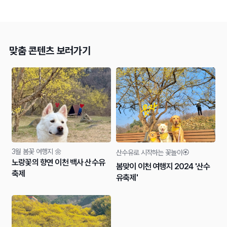
맞춤 콘텐츠 보러가기
3월 봄꽃 여행지 🌼
산수유로 시작하는 꽃놀이🏵️
노랑꽃의 향연 이천 백사 산수유
봄맞이 이천 여행지 2024 '산수
축제
유축제'