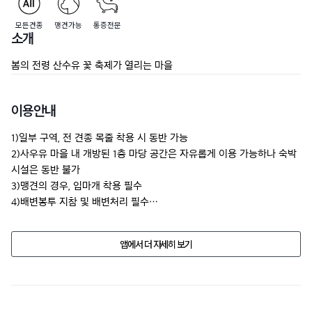
모든견종
맹견가능
통증전문
소개
봄의 전령 산수유 꽃 축제가 열리는 마을
이용안내
1)일부 구역, 전 견종 목줄 착용 시 동반 가능

2)사우유 마을 내 개방된 1층 마당 공간은 자유롭게 이용 가능하나 숙박 
시설은 동반 불가

3)맹견의 경우, 입마개 착용 필수

4)배변봉투 지참 및 배변처리 필수
업소의 사정으로 반려동물 동반 여부, 가격, 시설물의 정보가 예고없이 
앱에서 더 자세히 보기
변경될수 있습니다.

방문 전에 전화문의 해주세요.