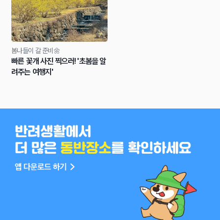
봄나들이 갈 준비🌼
빠른 꽃개 사진 찍으러! '초봄을 알
려주는 여행지'