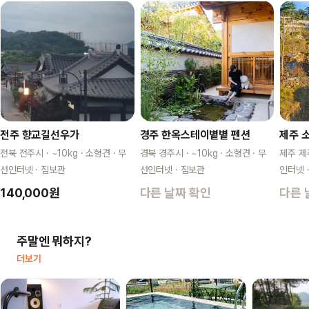
전주 향교길선우가
경주 한옥스테이볕볕 펜션
제주 
전북 전주시 · ~10kg · 소형견 · 무
경북 경주시 · ~10kg · 소형견 · 무
제주 제주
선인터넷 · 짐보관
선인터넷 · 짐보관
인터넷 
140,000원
다른 날짜 확인
다른 
주말엔 뭐하지?
더보기