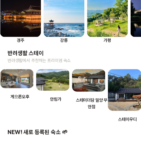
경주
강릉
가평
반려생활 스테이
반려생활에서 추천하는 프리미엄 숙소
게으른오후
안림가
스테이더담 밀양 무
안점
스테이우디
NEW! 새로 등록된 숙소 🌱