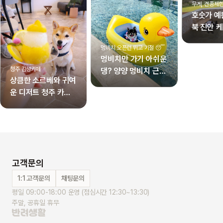
무게, 견종제한
호숫가 예
북 진안 
이
멍비치 오픈런 뛰고 기절 😴
멍비치만 가기 아쉬운
청주 감성카페
댕? 양양 멍비치 근처
상큼한 소르베와 귀여
숙소 추천 4곳!
운 디저트 청주 카페
추이추이
고객문의
1:1 고객문의
채팅문의
평일 09:00-18:00 운영 (점심시간 12:30~13:30)
주말, 공휴일 휴무