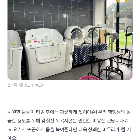
인스타그램 @__gam__ja
시원한 물놀이 타임 후에는 깨끗하게 씻어아쥬! 우리 댕댕님의 깔
끔한 용모를 위해 갖춰진 목욕시설은 웬만한 미용실 같답니다ㅎ.
ㅎ 요기서 뜨끈하게 몸을 녹여준다면 더욱 상쾌한 마무리가 될 거
예요!