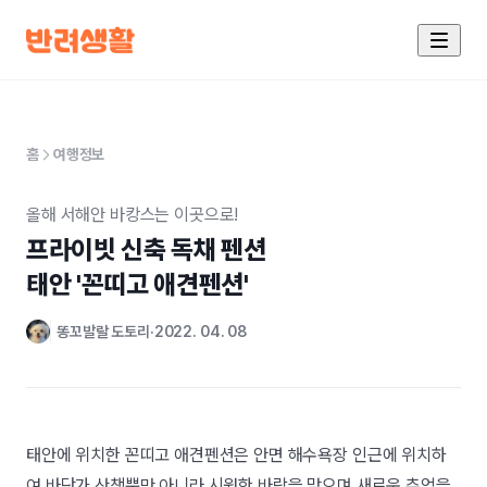
홈
여행정보
올해 서해안 바캉스는 이곳으로!
프라이빗 신축 독채 펜션

태안 '꼰띠고 애견펜션'
똥꼬발랄 도토리
2022. 04. 08
태안에 위치한 꼰띠고 애견펜션은 안면 해수욕장 인근에 위치하
여 바닷가 산책뿐만 아니라 시원한 바람을 맞으며 새로운 추억을