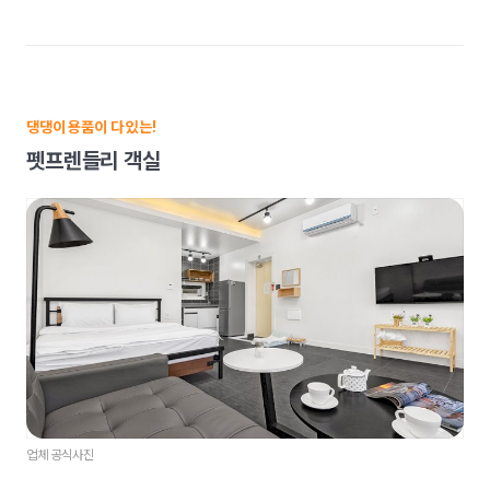
댕댕이 용품이 다 있는!
펫프렌들리 객실
업체 공식사진