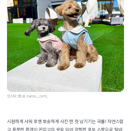
인스타그램 @_haroo_._rumi_
시원하게 샤워 후엔 뽀송하게 사진 한 컷 남기기는 국룰! 자연스럽
고 푸릇한 환경이 꼰띠고의 옷을 입어 깜찍한 포토 스팟으로 탈바