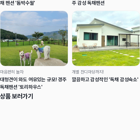
채 펜션 '돔박수월'
주 감성 독채펜션
마음편히 놀자
개별 잔디마당까지!
대형견이 와도 여유있는 규모! 경주
깔끔하고 감성적인 '독채 감성숙소'
독채펜션 '토리하우스'
상품 보러가기